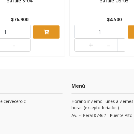
Safale S-04
Safale US-05
$76.900
$4.500
-
+
-
Menú
elcervecero.cl
Horario invierno: lunes a viernes
horas (excepto feriados)
8
Av. El Peral 07462 - Puente Alto