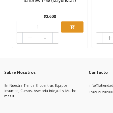
Safbrew T-58 (Mayoristas)
$2.600
+
-
+
Sobre Nosotros
Contacto
En Nuestra Tienda Encuentras Equipos,
info@latiendad
Insumos, Cursos, Asesoría Integral y Mucho
+5697539898
mas !!