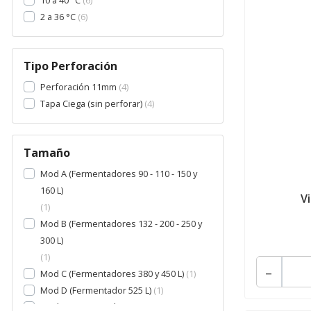
2 a 36 °C
6
Tipo Perforación
Perforación 11mm
4
Tapa Ciega (sin perforar)
4
Tamaño
Mod A (Fermentadores 90 - 110 - 150 y
160 L)
Vi
1
Mod B (Fermentadores 132 - 200 - 250 y
300 L)
1
-
Mod C (Fermentadores 380 y 450 L)
1
Mod D (Fermentador 525 L)
1
Mod E (Fermentador 580 L)
1