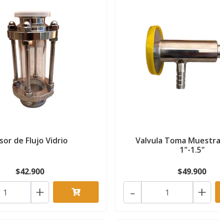
sor de Flujo Vidrio
Valvula Toma Muestr
1"-1.5"
$42.900
$49.900
+
-
+