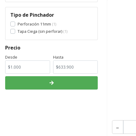
Mod F (Fermentador 650 L)
1
Tipo de Pinchador
Perforación 11mm
1
Tapa Ciega (sin perforar)
1
Precio
Desde
Hasta
-