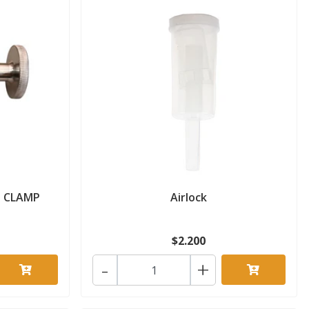
a CLAMP
Airlock
$2.200
-
+