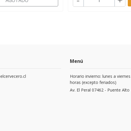
AGOTADO
Menú
elcervecero.cl
Horario invierno: lunes a viernes
horas (excepto feriados)
8
Av. El Peral 07462 - Puente Alto