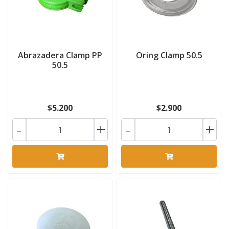
Abrazadera Clamp PP
Oring Clamp 50.5
50.5
$5.200
$2.900
-
+
-
+