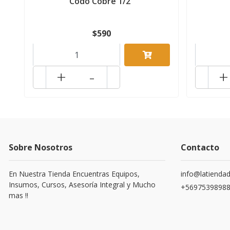
Codo Cobre 1/2"
$590
+
-
+
Sobre Nosotros
Contacto
En Nuestra Tienda Encuentras Equipos,
info@latiendad
Insumos, Cursos, Asesoría Integral y Mucho
+5697539898
mas !!