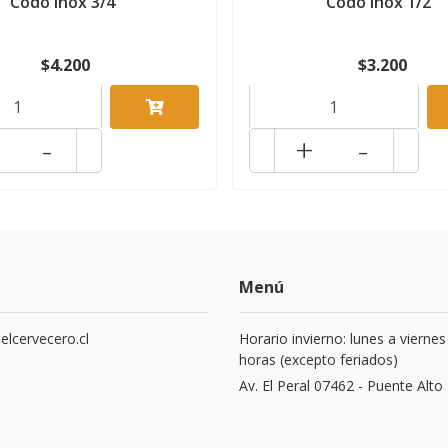
Codo Inox 3/4"
Codo Inox 1/2"
$4.200
$3.200
-
+
-
Menú
elcervecero.cl
Horario invierno: lunes a viernes
horas (excepto feriados)
8
Av. El Peral 07462 - Puente Alto