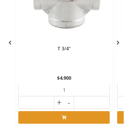
T 3/4"
$4.900
+
-