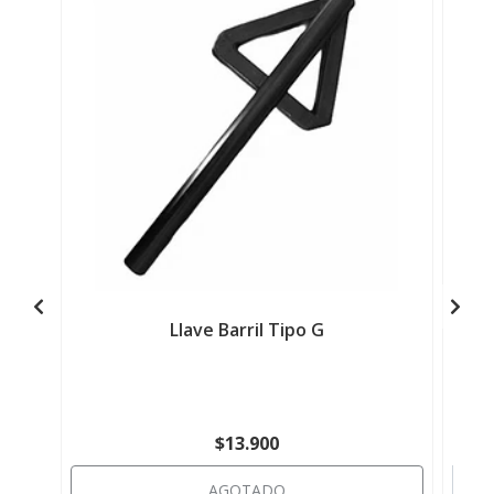
Llave Barril Tipo G
B
$13.900
AGOTADO