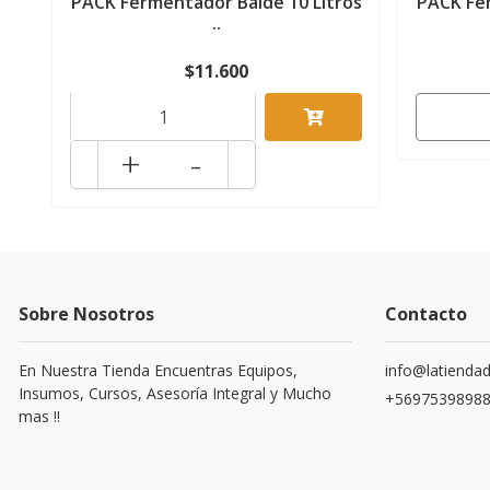
PACK Fermentador Balde 10 Litros
PACK Fer
..
$11.600
+
-
Sobre Nosotros
Contacto
En Nuestra Tienda Encuentras Equipos,
info@latiendad
Insumos, Cursos, Asesoría Integral y Mucho
+5697539898
mas !!