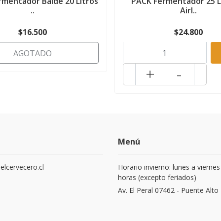
mentador Balde 20 Litros
PACK Fermentador 25 L
..
Airl..
$16.500
$24.800
AGOTADO
+
-
Menú
elcervecero.cl
Horario invierno: lunes a viernes
horas (excepto feriados)
8
Av. El Peral 07462 - Puente Alto