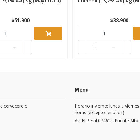
 [9,1% AA] Kg (Mayorista)
Chinook [13,2% AA] Kg (M
$51.900
$38.900
-
+
-
Menú
elcervecero.cl
Horario invierno: lunes a viernes
horas (excepto feriados)
8
Av. El Peral 07462 - Puente Alto