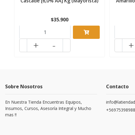
Cascade [6,0% AA] Kg (Mayorista)
Amarillo
$35.900
+
-
+
Sobre Nosotros
Contacto
En Nuestra Tienda Encuentras Equipos,
info@latiendad
Insumos, Cursos, Asesoría Integral y Mucho
+5697539898
mas !!