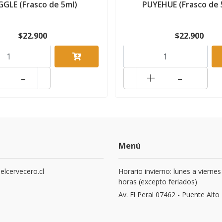
GGLE (Frasco de 5ml)
PUYEHUE (Frasco de 
$22.900
$22.900
-
+
-
Menú
elcervecero.cl
Horario invierno: lunes a viernes
horas (excepto feriados)
8
Av. El Peral 07462 - Puente Alto