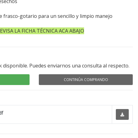
esechos
uye frasco-gotario para un sencillo y limpio manejo
VISA LA FICHA TÉCNICA ACA ABAJO
k disponible. Puedes enviarnos una consulta al respecto.
CONTINÚA COMPRANDO
df