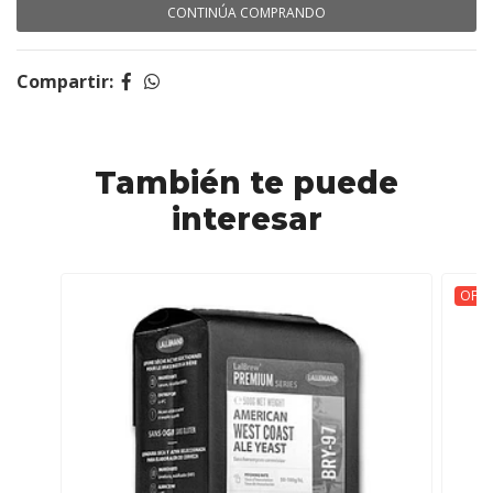
CONTINÚA COMPRANDO
Compartir:
También te puede
interesar
OFER